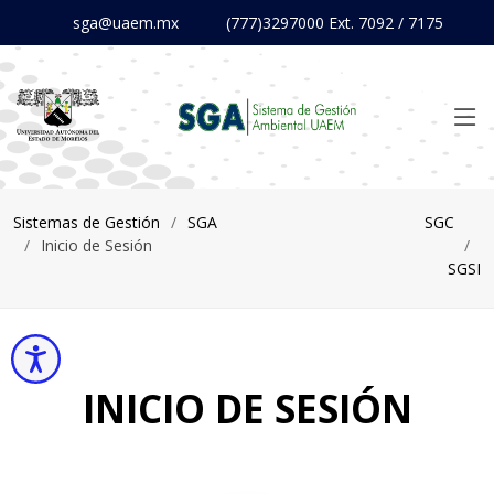
Nota:
sga@uaem.mx
(777)3297000 Ext. 7092 / 7175
este
sitio
web
incluye
un
sistema
de
Sistemas de Gestión
SGA
SGC
accesibilidad.
Inicio de Sesión
SGSI
Accesibilidad
INICIO DE SESIÓN