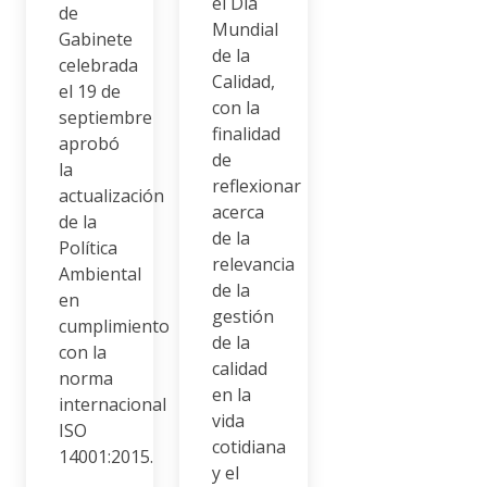
el Día
de
Mundial
Gabinete
de la
celebrada
Calidad,
el 19 de
con la
septiembre
finalidad
aprobó
de
la
reflexionar
actualización
acerca
de la
de la
Política
relevancia
Ambiental
de la
en
gestión
cumplimiento
de la
con la
calidad
norma
en la
internacional
vida
ISO
cotidiana
14001:2015.
y el