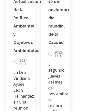
Actualización
10 de
de la
noviembre,
Política
día
Ambiental
mundial
y
de la
Objetivos
Calidad
Ambientales
2022-
11-10
2024-
09-19
El
segundo
La Dra.
jueves
Viridiana
del mes
Aydeé
de
León
noviembre
Hernández
se
en una
celebra
reunión